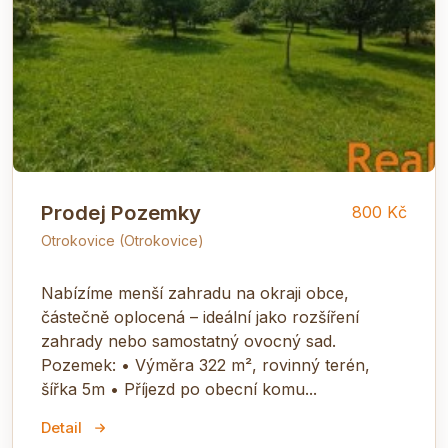
Prodej Pozemky
800 Kč
Otrokovice (Otrokovice)
Nabízíme menší zahradu na okraji obce,
částečně oplocená – ideální jako rozšíření
zahrady nebo samostatný ovocný sad.
Pozemek: • Výměra 322 m², rovinný terén,
šířka 5m • Příjezd po obecní komu...
Detail