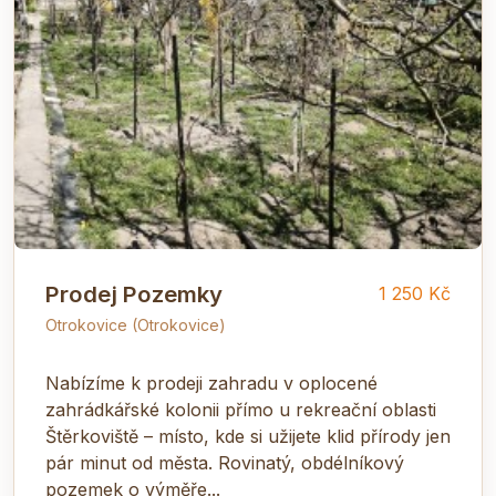
Prodej Pozemky
1 250 Kč
Otrokovice (Otrokovice)
Nabízíme k prodeji zahradu v oplocené
zahrádkářské kolonii přímo u rekreační oblasti
Štěrkoviště – místo, kde si užijete klid přírody jen
pár minut od města. Rovinatý, obdélníkový
pozemek o výměře...