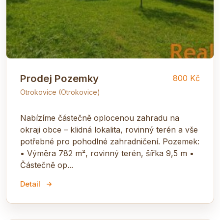
Prodej Pozemky
800 Kč
Otrokovice (Otrokovice)
Nabízíme částečně oplocenou zahradu na
okraji obce – klidná lokalita, rovinný terén a vše
potřebné pro pohodlné zahradničení. Pozemek:
• Výměra 782 m², rovinný terén, šířka 9,5 m •
Částečně op...
Detail