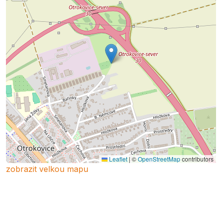
Leaflet
|
©
OpenStreetMap
contributors
zobrazit velkou mapu