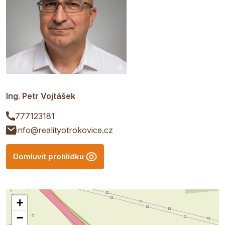
Ing. Petr Vojtášek
777123181
info@realityotrokovice.cz
Domluvit prohlídku
+
−