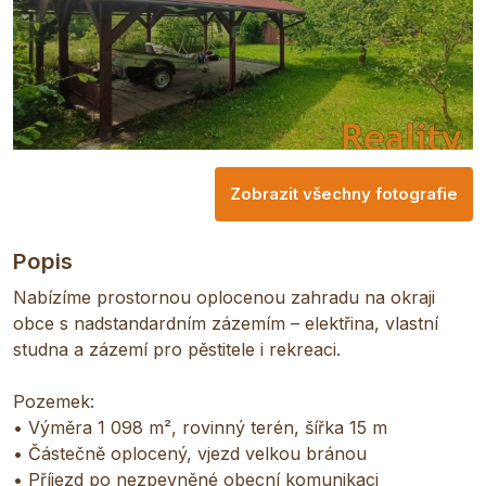
Zobrazit všechny fotografie
Popis
Nabízíme prostornou oplocenou zahradu na okraji
obce s nadstandardním zázemím – elektřina, vlastní
studna a zázemí pro pěstitele i rekreaci.
Pozemek:
• Výměra 1 098 m², rovinný terén, šířka 15 m
• Částečně oplocený, vjezd velkou bránou
• Příjezd po nezpevněné obecní komunikaci